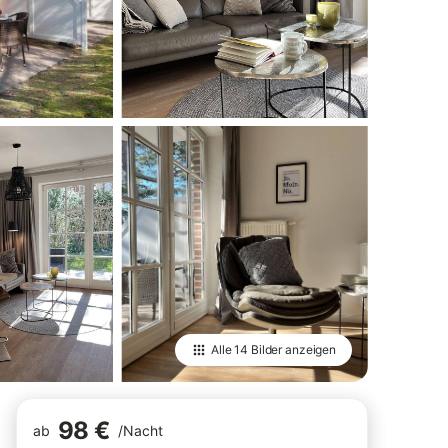
Alle
14 Bilder
anzeigen
98 €
ab
/
Nacht