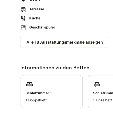
Einzelbett, Tageslichtbad mit Eckdusche, Handtuchheiz
Schlafzimmer mit Doppelbett (großes Boxspringbett), Ba
Terrasse
Handtuchheizung, Waschbecken, Spiegel, Fön und WC, W
Küche
weitere zu buchbar.
Geschirrspüler
Zur Ferienwohnung gehört eine möblierte Terrasse mit So
Für Ihre Räder gibt es einen Fahrradabstellplatz, für Ihr 
Alle 18 Ausstattungsmerkmale anzeigen
Zur Ferienwohnung gehört eine möblierte Terrasse mit So
Der umlaufende Garten kann genutzt werden, für ihre Fahr
zugeordnetetn Stellplatz (Nr. 3) auf dem Grundstück.
Informationen zu den Betten
Das Appartementhaus liegt im Ortsteil St.Peter-Bad nur u
Durch die Dünenlandschaft erreichen Sie in nur wenigen
Dieser führt zum Südstrand oder zur Seebrücke im Kurz
Schlafzimmer 1
Schlafzimm
Mit dem Fahrrad lassen sich von hier aus schöne Tagesa
1
Doppelbett
1
Einzelbett
spendenden Kiefernwald.