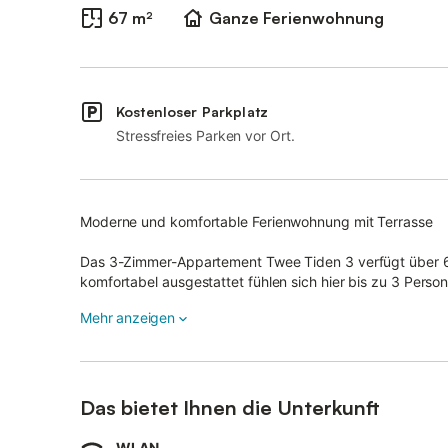
67 m²
Ganze Ferienwohnung
Kostenloser Parkplatz
Stressfreies Parken vor Ort.
Moderne und komfortable Ferienwohnung mit Terrasse
Das 3-Zimmer-Appartement Twee Tiden 3 verfügt über 67
komfortabel ausgestattet fühlen sich hier bis zu 3 Perso
In dieser Unterkunft ein Vinylboden verlegt.
Mehr anzeigen
Ihr vierbeiniger Liebling ist herzlich willkommen! Eine B
Klima.
Kostenfreier Internetzugang (WLAN), Insektenschutz, Sa
Das bietet Ihnen die Unterkunft
einem Ledersofa, Ledersessel, Pouf, Couchtisch und Ka
Thekentisch mit 3 Barhockern, Kinderhochstuhl zubuchba
WLAN