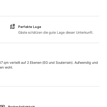
Perfekte Lage
Gäste schätzen die gute Lage dieser Unterkunft.
 qm verteilt auf 2 Ebenen (EG und Souterrain). Aufwendig und
nen wohl.
elüftungsanlage sorgt im Souterrain (Schlafzimmer) für optimales
fe, EG: Flur mit Garderobe, Wohn-Esszimmer mit Sitzbereich aus
bel-TV, Terrassenzugang, im Übergang zur offenen Küche ein
r, umfangreich ausgestattete Küchenzeile, Schlafzimmer mit
Parkmöglichkeit