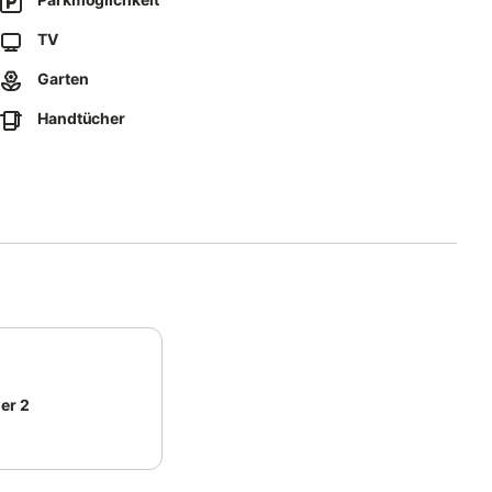
ung, Waschbecken, Spiegel und WC, Treppe ins Souterrain:
byreisebett zubuchbar, Bad en suite mit Dusche,
TV
äschepakete pro Person und Buchung einmalig inklusive,
Garten
Handtücher
nnenliege samt Polsterauflage.
Auto einen zugeordneten Stellplatz.
nnenliege samt Polsterauflage.
räder gibt es einen Fahrradabstellplatz, für Ihr Auto einen
nweit von St.Peter-Dorf.
 Gehminuten den Deich.
entrum und dem kilometerlangen Sandstrand.
er 2
usflüge starten am Deich entlang oder durch den Schatten