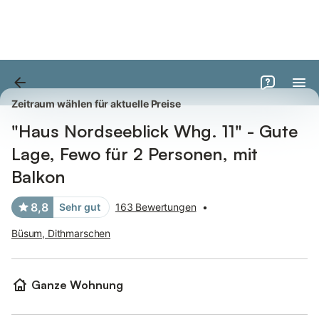
Bilder
Ausstattung
Bewertungen
Zeitraum wählen für aktuelle Preise
"Haus Nordseeblick Whg. 11" - Gute
Lage, Fewo für 2 Personen, mit
Balkon
8,8
Sehr gut
163 Bewertungen
•
Büsum, Dithmarschen
Ganze Wohnung