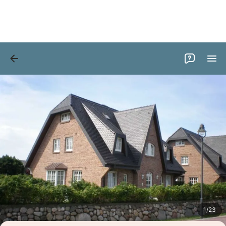
Bilder
Ausstattung
1
/
23