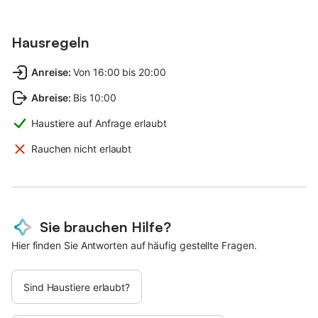
Fahrradverleihe sind ebenfalls vorhanden.
Über den Weg durch die Sylter Wiesen können Sie den Tierpark
in Tinnum erreichen, oder zu den Orten Keitum, Archsum,
Hausregeln
Morsum und zum Rantumer Becken wandern oder mit dem
Fahrrad fahren.
Anreise
:
Von 16:00 bis 20:00
Eine Bäckerei sowie Geschäfte des täglichen Bedarfs sind
ebenfalls in der Nähe.
Abreise
:
Bis 10:00
Haustiere auf Anfrage erlaubt
Rauchen nicht erlaubt
Sie brauchen Hilfe?
Hier finden Sie Antworten auf häufig gestellte Fragen.
Sind Haustiere erlaubt?