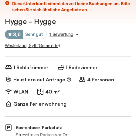
Diese Unterkunft nimmt derzeit keine Buchungen an. Bitte
sehen Sie sich ähnliche Angebote an.
Hygge - Hygge
8,6
Sehr gut
1 Bewertung
•
Westerland, Sylt (Gemeinde)
1 Schlafzimmer
1 Badezimmer
Haustiere auf Anfrage
4 Personen
WLAN
40 m²
Ganze Ferienwohnung
Kostenloser Parkplatz
Stressfreies Parken vor Ort.