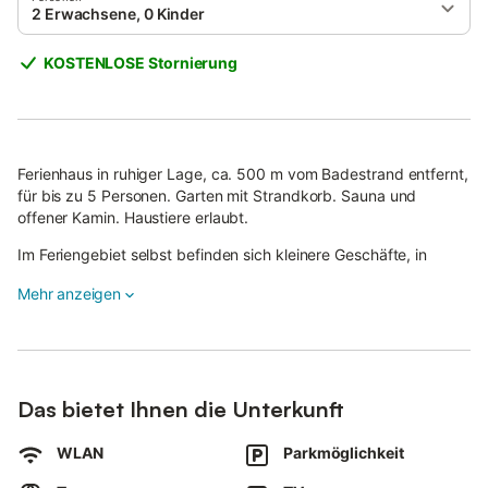
2 Erwachsene, 0 Kinder
KOSTENLOSE Stornierung
Ferienhaus in ruhiger Lage, ca. 500 m vom Badestrand entfernt,
für bis zu 5 Personen. Garten mit Strandkorb. Sauna und
offener Kamin. Haustiere erlaubt.
Im Feriengebiet selbst befinden sich kleinere Geschäfte, in
denen Sie sich mit dem Notwendigsten versorgen können wie
Mehr anzeigen
z.B. eine Morgenzeitung und Brötchen.
Im Ort Friedrichskoog, der ca. 2km entfernt liegt, gibt es
zahlreiche Einkaufsmöglichkeiten. Die nächst größere Stadt
Marne liegt ca. 10 Autominuten entfernt. Alles in Allem bietet
unser Haus die besten Voraussetzungen, um sich wie zu hause
Das bietet Ihnen die Unterkunft
zu fühlen und sich an der Nordsee ausgiebig zu erholen.
Direkt am Nationalpark schleswig-holsteinisches Wattenmeer
WLAN
Parkmöglichkeit
liegt auf einer Halbinsel Friedrichskoog nur circa 1 Autostunde
nordwestlich von Hamburg entfernt. Das Nordseeheilbad