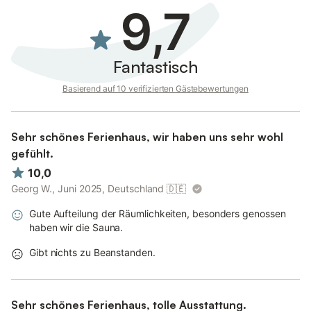
9,7
• (in den 2. Schlafraum. gelangt man durch den 1. Schlafraum)
• Küche (offen zum Wohnraum) mit Geschirrspülmaschine
Fantastisch
• Dusche/WC (Erdgeschoß)
Basierend auf 10 verifizierten Gästebewertungen
• Terrasse mit Gartenmöbel und Strandkorb, Liegewiese,
mobiler Gartengrill, PKW-Stellplatz, Kinderbett und hochstuhl,
Waschmaschine, Sauna im Haus, offener Kamin,
Nachtspeicherheizung, SAT-TV, Video, Stereoanlage
Sehr schönes Ferienhaus, wir haben uns sehr wohl
gefühlt.
• Bettwäsche mitbringen. Handtücher sind vorhanden.
10,0
• Haustiere erlaubt (kostenpflichtig)
Georg W., Juni 2025, Deutschland
🇩🇪
• Spielekonsole - Playstation 3
Gute Aufteilung der Räumlichkeiten, besonders genossen
Inkl. der Verbrauchskosten (Strom, Gas und Wasser)
haben wir die Sauna.
Gibt nichts zu Beanstanden.
Sehr schönes Ferienhaus, tolle Ausstattung.